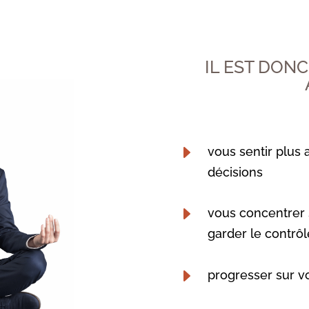
IL EST DON
E
vous sentir plus
décisions
E
vous concentrer 
garder le contrôl
E
progresser sur vo