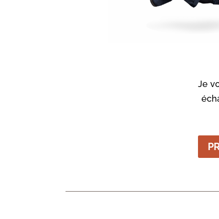
Je vou
écha
P